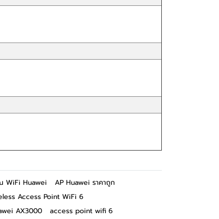
ณ WiFi Huawei
AP Huawei ราคาถูก
eless Access Point WiFi 6
awei AX3000
access point wifi 6