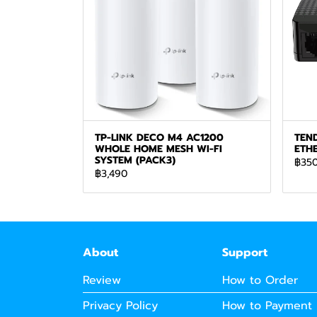
TP-LINK DECO M4 AC1200
TEND
WHOLE HOME MESH WI-FI
ETH
SYSTEM (PACK3)
฿35
฿3,490
About
Support
Review
How to Order
Privacy Policy
How to Payment