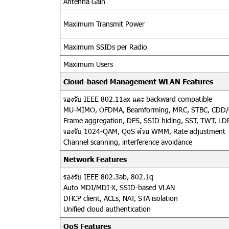
Antenna Gain
Maximum Transmit Power
Maximum SSIDs per Radio
Maximum Users
Cloud-based Management WLAN Features
รองรับ IEEE 802.11ax และ backward compatible
MU-MIMO, OFDMA, Beamforming, MRC, STBC, CDD
Frame aggregation, DFS, SSID hiding, SST, TWT, LD
รองรับ 1024-QAM, QoS ด้วย WMM, Rate adjustment
Channel scanning, interference avoidance
Network Features
รองรับ IEEE 802.3ab, 802.1q
Auto MDI/MDI-X, SSID-based VLAN
DHCP client, ACLs, NAT, STA isolation
Unified cloud authentication
QoS Features