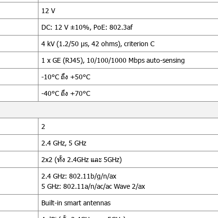
12 V
DC: 12 V ±10%, PoE: 802.3af
4 kV (1.2/50 µs, 42 ohms), criterion C
1 x GE (RJ45), 10/100/1000 Mbps auto-sensing
-10°C ถึง +50°C
-40°C ถึง +70°C
2
2.4 GHz, 5 GHz
2x2 (ทั้ง 2.4GHz และ 5GHz)
2.4 GHz: 802.11b/g/n/ax
5 GHz: 802.11a/n/ac/ac Wave 2/ax
Built-in smart antennas