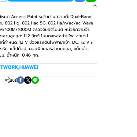
: โหมด Access Point ระดับย่านความถี่: Dual-Band
1ax, 802.11g, 802.11ac 5G: 802.11a/n/ac/ac Wave
0M/100M/1000M ตรวจจับอัตโนมัติ หน่วยความจำ:
งานสูงสุด: 11.2 วัตต์ โหมดแหล่งจ่ายไฟ: อะแดป
าที่กำหนด: 12 V ช่วงแรงดันไฟฟ้าขาเข้า: DC: 12 V ±
งรับ: แล็ปท็อป, คอมพิวเตอร์ส่วนบุคคล, แท็บเล็ต,
มม. น้ำหนัก: 0.46 กก.
ETWORK
,
HUAWEI
แชร์