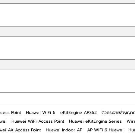
cess Point
Huawei WiFi 6
eKitEngine AP362
ตัวกระจายสัญญา
awei
Huawei WiFi Access Point
Huawei eKitEngine Series
Wir
wei AX Access Point
Huawei Indoor AP
AP WiFi 6 Huawei
Hu