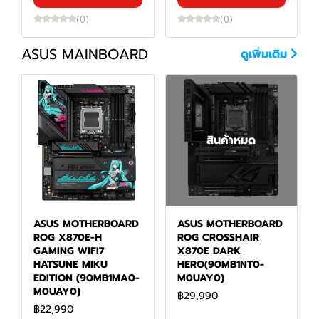
(0)
(0)
ASUS MAINBOARD
ดูเพิ่มเติม
สินค้าหมด
ASUS MOTHERBOARD
ASUS MOTHERBOARD
ROG X870E-H
ROG CROSSHAIR
GAMING WIFI7
X870E DARK
HATSUNE MIKU
HERO(90MB1NT0-
EDITION (90MB1MA0-
M0UAY0)
M0UAY0)
฿29,990
฿22,990