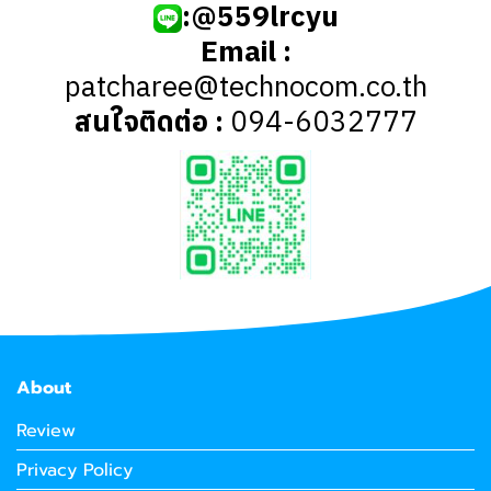
:@559lrcyu
Email :
patcharee@technocom.co.th
สนใจติดต่อ :
094-6032777
About
Review
Privacy Policy