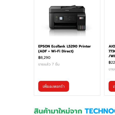
EPSON EcoTank L5290 Printer
AIO
(ADF + Wi-Fi Direct)
773
/WI
฿8,290
฿22
ขายแล้ว 7 ชิ้น
ขายแ
เพิ่มลงตะกร้า
เ
สินค้ามาใหม่จาก
TECHNO