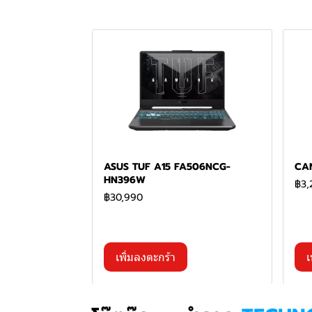
ASUS TUF A15 FA506NCG-
CA
HN396W
฿3,
฿30,990
เพิ่มลงตะกร้า
เ