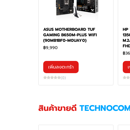
ASUS MOTHERBOARD TUF
HP 
GAMING B650M-PLUS WIFI
135
(90MB1BF0-M0UAY0)
M.2
FHD
฿9,990
฿36
เพิ่มลงตะกร้า
เ
(0)
สินค้าขายดี
TECHNOCO