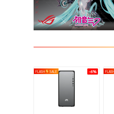
-6%
FLASH
SALE
FLAS