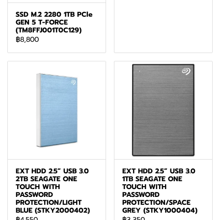
SSD M.2 2280 1TB PCle
GEN 5 T-FORCE
(TM8FFJ001T0C129)
฿8,800
EXT HDD 2.5” USB 3.0
EXT HDD 2.5” USB 3.0
2TB SEAGATE ONE
1TB SEAGATE ONE
TOUCH WITH
TOUCH WITH
PASSWORD
PASSWORD
PROTECTION/LIGHT
PROTECTION/SPACE
BLUE (STKY2000402)
GREY (STKY1000404)
฿4,550
฿3,350