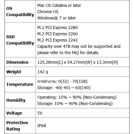
Mac OS Catalina or later
OS
Chrome OS
Compatibility
Windows® 7 or later
M.2 PCI Express 2280
M.2 PCI Express 2260
SSD
M.2 PCI Express 2242
Compatibility
Capacity over 4TB may not be supported and
please refer to the FAQ for details.
Dimension
125.28mm(L) x 54.27mm(W) x 13.3mm(H)
Weight
142 g
การทำงาน: 0(32) - 70(158)
Temperature
Storage: -40(-40) ~ 60(140)
Operating: 15% ~ 90% (Non-Condensing)
Humidity
Storage: 10% ~ 90% (Non-Condensing)
Voltage
5V
Protection
IP68
Rating