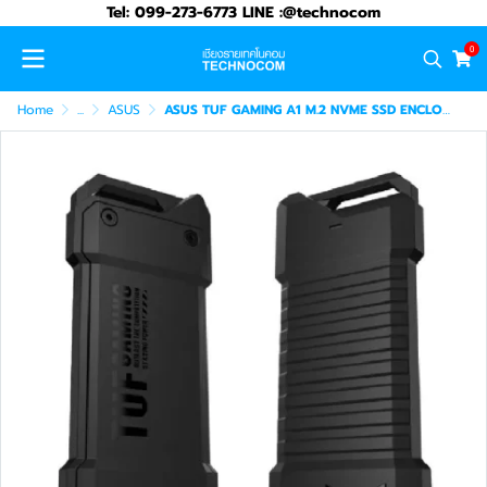
Tel: 099-273-6773 LINE :@technocom
0
Home
...
ASUS
ASUS TUF GAMING A1 M.2 NVME SSD ENCLOSURE USB3.2 GEN2 (90DD02N0-M00000)