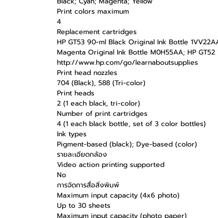
Black; Cyan; Magenta; Yellow
Print colors maximum
4
Replacement cartridges
HP GT53 90-ml Black Original Ink Bottle 1VV22A
Magenta Original Ink Bottle M0H55AA; HP GT52 Ye
http://www.hp.com/go/learnaboutsupplies
Print head nozzles
704 (Black), 588 (Tri-color)
Print heads
2 (1 each black, tri-color)
Number of print cartridges
4 (1 each black bottle, set of 3 color bottles)
Ink types
Pigment-based (black); Dye-based (color)
รายละเอียดกล้อง
Video action printing supported
No
การจัดการสื่อสิ่งพิมพ์
Maximum input capacity (4x6 photo)
Up to 30 sheets
Maximum input capacity (photo paper)