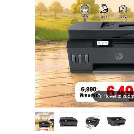
⚲
Hover to zoo