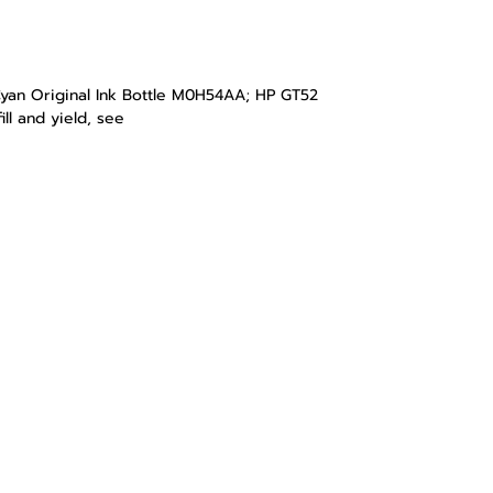
Cyan Original Ink Bottle M0H54AA; HP GT52
ll and yield, see