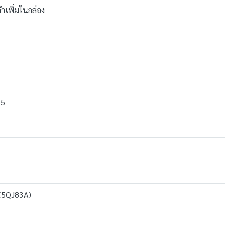
เพิ่มในกล่อง
15
(5QJ83A)