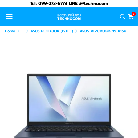
Tel: 099-273-6773 LINE :@technocom
0
Home
...
ASUS NOTBOOK (INTEL)
ASUS VIVOBOOK 15 X1504MA-BQ5055WA