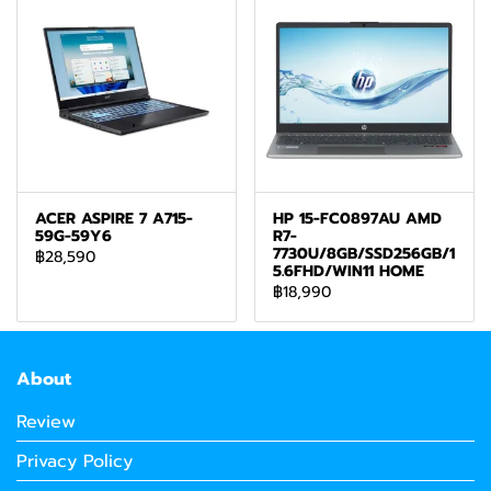
ACER ASPIRE 7 A715-
HP 15-FC0897AU AMD
59G-59Y6
R7-
7730U/8GB/SSD256GB/1
฿28,590
5.6FHD/WIN11 HOME
฿18,990
About
Review
Privacy Policy