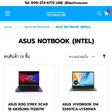
Tel: 099-273-6773 LINE :@technocom
0
Home
...
ASUS NOTEBOOK
ASUS NOTBOOK (INTEL)
ASUS NOTBOOK (INTEL)
พบสินค้า 16 ชิ้น
ความน่าสนใจ
ASUS ROG STRIX SCAR
ASUS VIVOBOOK S14
18 G835LWG-TQ357W
S3407CA-LY530WA