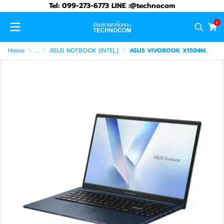
Tel: 099-273-6773 LINE :@technocom
0
Home
...
ASUS NOTBOOK (INTEL)
ASUS VIVOBOOK X1504MA-BQ7093WA