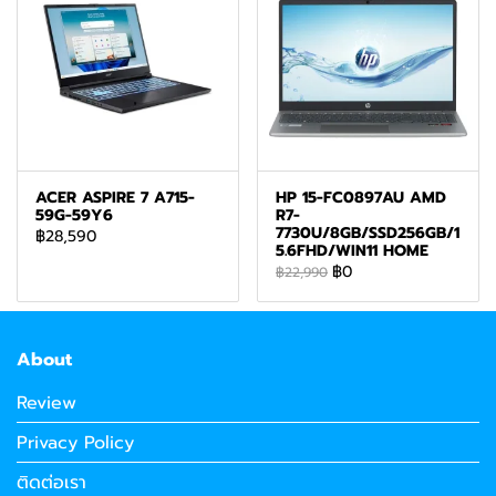
ACER ASPIRE 7 A715-
HP 15-FC0897AU AMD
59G-59Y6
R7-
7730U/8GB/SSD256GB/1
฿28,590
5.6FHD/WIN11 HOME
฿0
฿22,990
About
Review
Privacy Policy
ติดต่อเรา