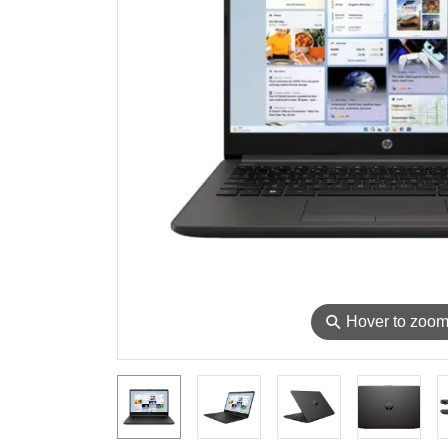
⚲
Hover to zoo