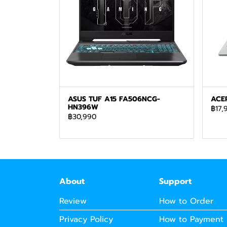
ASUS TUF A15 FA506NCG-
ACER
HN396W
฿17,
฿30,990
About
Support
Review
How to Order
Privacy Policy
How to Payment