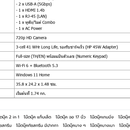
- 2 x USB-A (5Gbps)
- 1 x HDMI 1.4b
- 1 x RJ-45 (LAN)
- 1 x หูฟัง/ไมค์ Combo
- 1 x AC Power
720p HD Camera
3-cell 41 WHr Long Life, รองรับชาร์จเร็ว (HP 45W Adapter)
Full-size (TH/EN) พร้อมแป้นตัวเลข (Numeric Keypad)
Wi-Fi 6 + Bluetooth 5.3
Windows 11 Home
35.8 x 24.2 x 1.48 ซม.
เริ่มต้นที่ 1.74 กก.
๊ตบุ๊ค 2 in 1
โน๊ตบุ๊ค แท็บเล็ต
โน๊ตบุ๊ค จอ 17 นิ้ว
โน๊ตบุ๊คเกมมิ่ง
โน๊ตบุ
ัชสกรีน
โน๊ตบุ๊คทัชสกรีน มีปากกา
โน๊ตบุ๊คบาง ๆ
โน๊ตบุ๊คบางเบา
โน๊ตบุ