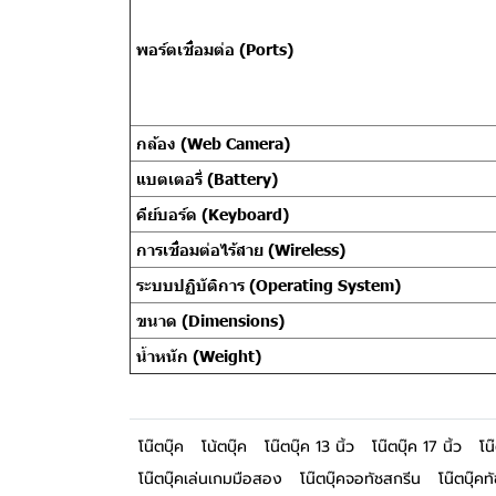
พอร์ตเชื่อมต่อ (Ports)
กล้อง (Web Camera)
แบตเตอรี่ (Battery)
คีย์บอร์ด (Keyboard)
การเชื่อมต่อไร้สาย (Wireless)
ระบบปฏิบัติการ (Operating System)
ขนาด (Dimensions)
น้ำหนัก (Weight)
โน๊ตบุ๊ค
โน้ตบุ๊ค
โน๊ตบุ๊ค 13 นิ้ว
โน๊ตบุ๊ค 17 นิ้ว
โน
โน๊ตบุ๊คเล่นเกมมือสอง
โน๊ตบุ๊คจอทัชสกรีน
โน๊ตบุ๊คท