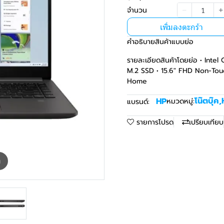
จำนวน
เพิ่มลงตะกร้า
คำอธิบายสินค้าแบบย่อ
รายละเอียดสินค้าโดยย่อ • Int
M.2 SSD • 15.6" FHD Non-Touc
Home
โน๊ตบุ๊ค
,
HP
หมวดหมู่:
แบรนด์:
รายการโปรด
เปรียบเทียบ
m