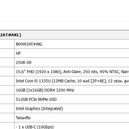
0W2AT#AKL)
B00W2AT#AKL
HP
250R G9
15.6" FHD (1920 x 1080), Anti-Glare, 250 nits, 45% NTSC, Nar
Intel Core i5-1335U (12MB Cache, 10 คอร์ [2P+8E], 12 เธรด, สูง
16GB (1x16GB) DDR4 3200 MHz
512GB PCIe NVMe SSD
Intel Graphics (Integrated)
ไม่รองรับ
- 1 x USB-C (10Gbps)