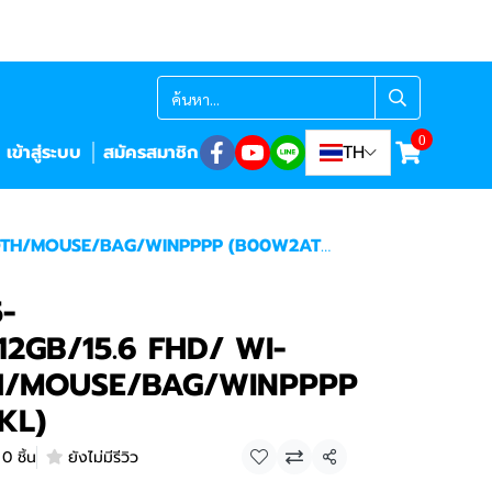
0
เข้าสู่ระบบ
สมัครสมาชิก
TH
TH/MOUSE/BAG/WINPPPP (B00W2AT#AKL)
-
12GB/15.6 FHD/ WI-
H/MOUSE/BAG/WINPPPP
KL)
0 ชิ้น
ยังไม่มีรีวิว
แชร์