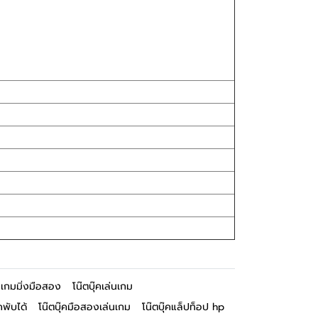
๊คเกมมิ่งมือสอง
โน๊ตบุ๊คเล่นเกม
๊คพับได้
โน๊ตบุ๊คมือสองเล่นเกม
โน๊ตบุ๊คแล็ปท็อป hp