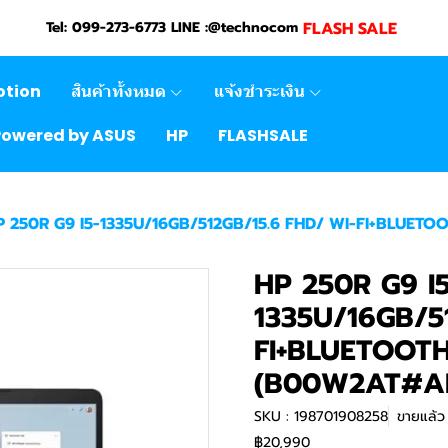
FLASH SALE
Tel: 099-273-6773 LINE :@technocom
otion
สินค้าทั้งหมด
แจ้งชำระเงิน
Powered by ASUS
HP
FLASHSALE
P 250R G9 I5-1335U/16GB/512GB/15.6 FHD/ WI-FI+BLUETOO
HP 250R G9 I5
1335U/16GB/5
FI+BLUETOOT
(B00W2AT#A
SKU : 198701908258
ขายแล้ว 
฿20,990