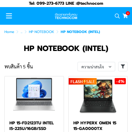
Tel: 099-273-6773 LINE :@technocom
0
Home
...
HP NOTEBOOK
HP NOTEBOOK (INTEL)
HP NOTEBOOK (INTEL)
พบสินค้า 5 ชิ้น
ความน่าสนใจ
-4%
FLASH
SALE
HP 15-FD2123TU INTEL
HP HYPERX OMEN 15
I5-225U/16GB/SSD
15-GA0000TX