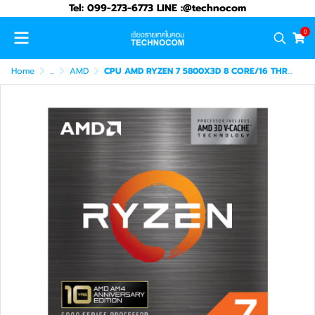
Tel: 099-273-6773 LINE :@technocom
0
Home
...
AMD
CPU AMD RYZEN 7 5800X3D 8 CORE/16 THREAD PROCESSER (100-100000651POF)