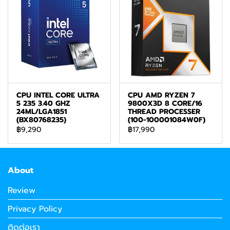
CPU INTEL CORE ULTRA
CPU AMD RYZEN 7
5 235 3.40 GHZ
9800X3D 8 CORE/16
24ML/LGA1851
THREAD PROCESSER
(BX80768235)
(100-100001084W0F)
฿9,290
฿17,990
About
Review
Privacy Policy
ติดต่อเรา