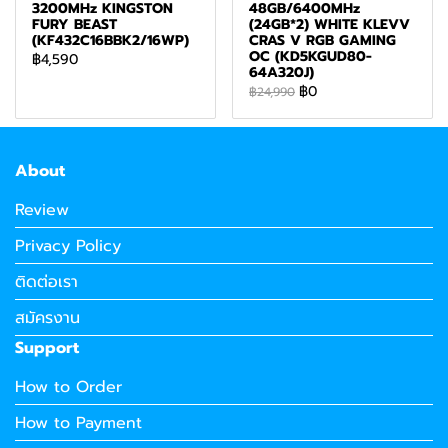
3200MHz KINGSTON
48GB/6400MHz
FURY BEAST
(24GB*2) WHITE KLEVV
(KF432C16BBK2/16WP)
CRAS V RGB GAMING
OC (KD5KGUD80-
฿4,590
64A320J)
฿0
฿24,990
About
Review
Privacy Policy
ติดต่อเรา
สมัครงาน
Support
How to Order
How to Payment