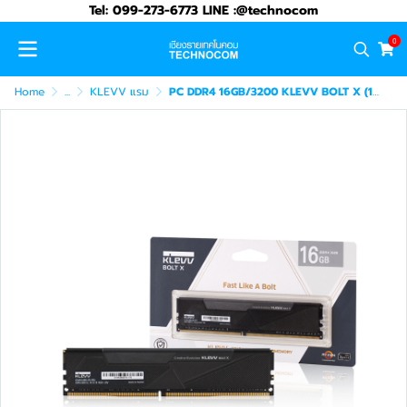
Tel: 099-273-6773 LINE :@technocom
0
Home
...
KLEVV แรม
PC DDR4 16GB/3200 KLEVV BOLT X (16*1) (KD4AGUA80-32A160T)