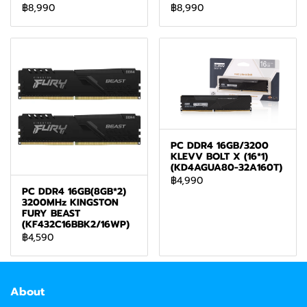
฿8,990
฿8,990
PC DDR4 16GB/3200
KLEVV BOLT X (16*1)
(KD4AGUA80-32A160T)
฿4,990
PC DDR4 16GB(8GB*2)
3200MHz KINGSTON
FURY BEAST
(KF432C16BBK2/16WP)
฿4,590
About