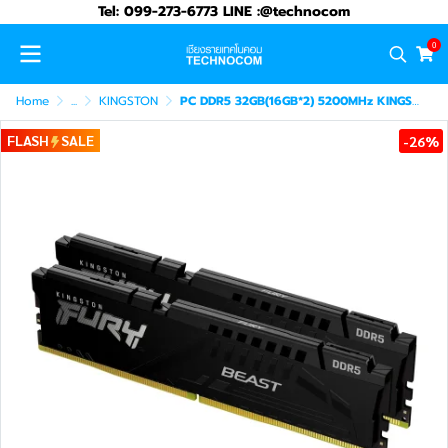
Tel: 099-273-6773 LINE :@technocom
0
Home
...
KINGSTON
PC DDR5 32GB(16GB*2) 5200MHz KINGSTON FURY BEAST (KF552C40BBK2-32)
FLASH
SALE
-26%