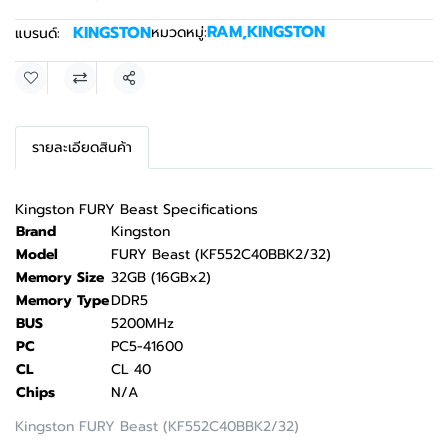
RAM
,
KINGSTON
KINGSTON
หมวดหมู่:
แบรนด์:
แชร์
รายละเอียดสินค้า
Kingston FURY Beast Specifications
Brand
Kingston
Model
FURY Beast (KF552C40BBK2/32)
Memory Size
32GB (16GBx2)
Memory Type
DDR5
BUS
5200MHz
PC
PC5-41600
CL
CL 40
Chips
N/A
Kingston FURY Beast (KF552C40BBK2/32)