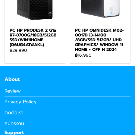
PC HP PRODESK 2 G1a
PC HP OMNIDESK M02-
R7-8700G/16GB/512GB
0017D i3-14100
SSD/WIN11HOME
/8GB/SSD 512GB/ UHD
(D6UG4AT#AKL)
GRAPHICS/ WINDOW 11
HOME + OFF H 2024
฿29,990
฿16,990
About
Review
Privacy Policy
ติดต่อเรา
สมัครงาน
Support