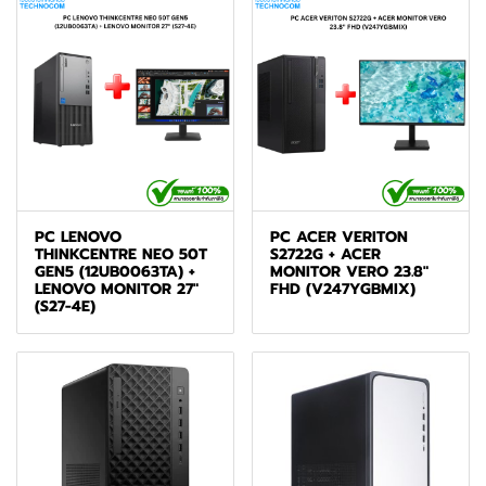
PC LENOVO
PC ACER VERITON
THINKCENTRE NEO 50T
S2722G + ACER
GEN5 (12UB0063TA) +
MONITOR VERO 23.8"
LENOVO MONITOR 27"
FHD (V247YGBMIX)
(S27-4E)