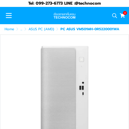
Tel: 099-273-6773 LINE :@technocom
0
Home
...
ASUS PC (AMD)
PC ASUS VM501MH-0R5220001WA