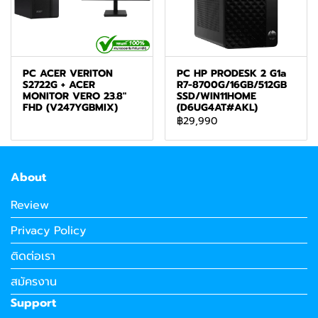
PC ACER VERITON
PC HP PRODESK 2 G1a
S2722G + ACER
R7-8700G/16GB/512GB
MONITOR VERO 23.8"
SSD/WIN11HOME
FHD (V247YGBMIX)
(D6UG4AT#AKL)
฿29,990
About
Review
Privacy Policy
ติดต่อเรา
สมัครงาน
Support