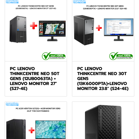
PC LENOVO
PC LENOVO
THINKCENTRE NEO 50T
THINKCENTRE NEO 30T
GEN5 (12UB0063TA) +
GEN5
LENOVO MONITOR 27"
(13K6000PTA)+LENOVO
(S27-4E)
MONITOR 23.8" (S24-4E)