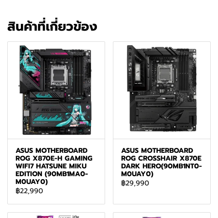
สินค้าที่เกี่ยวข้อง
ASUS MOTHERBOARD
ASUS MOTHERBOARD
ROG X870E-H GAMING
ROG CROSSHAIR X870E
WIFI7 HATSUNE MIKU
DARK HERO(90MB1NT0-
EDITION (90MB1MA0-
M0UAY0)
M0UAY0)
฿29,990
฿22,990