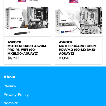
ASROCK
ASROCK
MOTHERBOARD A620M
MOTHERBOARD B760M
PRO RS WIFI (90-
HDV/M.2 (90-MXBMJ0-
MXBLX0-A0UAYZ)
A0UAYZ)
฿4,390
฿3,160
About
Review
Privacy Policy
ติดต่อเรา