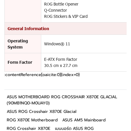
ROG Bottle Opener
Q-Connector
ROG Stickers & VIP Card
General Information
Operating
Windows® 11
System
E-ATX Form Factor
Form Factor
30.5 cm x 27.7 cm
:contentReference[oaicite:0]{index=0}
ASUS MOTHERBOARD ROG CROSSHAIR X870E GLACIAL
(90MB1NQ0-M0UAY0)
ASUS ROG Crosshair X870E Glacial
ROG X870E Motherboard
ASUS AM5 Mainboard
ROG Crosshair X870E
เมนบอร์ด ASUS ROG