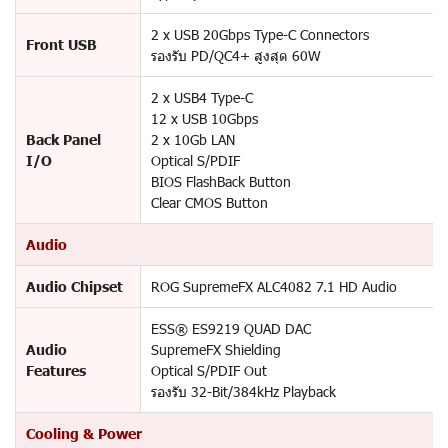
2 x USB 20Gbps Type-C Connectors
Front USB
รองรับ PD/QC4+ สูงสุด 60W
2 x USB4 Type-C
12 x USB 10Gbps
Back Panel
2 x 10Gb LAN
I/O
Optical S/PDIF
BIOS FlashBack Button
Clear CMOS Button
Audio
Audio Chipset
ROG SupremeFX ALC4082 7.1 HD Audio
ESS® ES9219 QUAD DAC
Audio
SupremeFX Shielding
Features
Optical S/PDIF Out
รองรับ 32-Bit/384kHz Playback
Cooling & Power