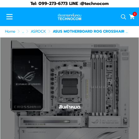
Tel: 099-273-6773 LINE :@technocom
0
Home
...
ASROCK
ASUS MOTHERBOARD ROG CROSSHAIR X870E GLACIAL (90MB1NQ0-M0UAY0)
สินค้าหมด