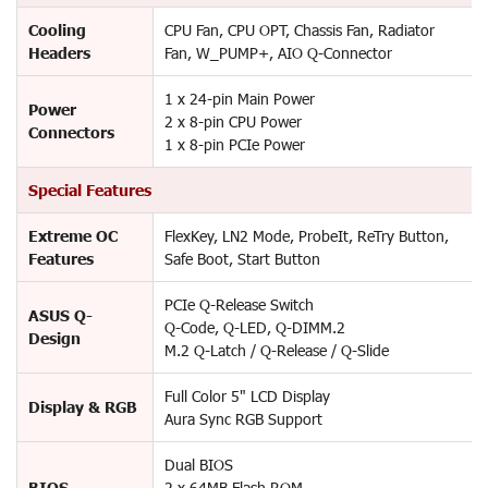
Cooling
CPU Fan, CPU OPT, Chassis Fan, Radiator
Headers
Fan, W_PUMP+, AIO Q-Connector
1 x 24-pin Main Power
Power
2 x 8-pin CPU Power
Connectors
1 x 8-pin PCIe Power
Special Features
Extreme OC
FlexKey, LN2 Mode, ProbeIt, ReTry Button,
Features
Safe Boot, Start Button
PCIe Q-Release Switch
ASUS Q-
Q-Code, Q-LED, Q-DIMM.2
Design
M.2 Q-Latch / Q-Release / Q-Slide
Full Color 5" LCD Display
Display & RGB
Aura Sync RGB Support
Dual BIOS
BIOS
2 x 64MB Flash ROM