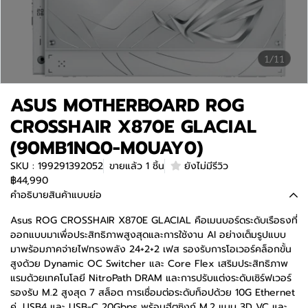
1/11
ASUS MOTHERBOARD ROG
CROSSHAIR X870E GLACIAL
(90MB1NQ0-M0UAY0)
SKU : 199291392052
ขายแล้ว 1 ชิ้น
ยังไม่มีรีวิว
฿44,990
คำอธิบายสินค้าแบบย่อ
Asus ROG CROSSHAIR X870E GLACIAL คือเมนบอร์ดระดับเรือธงที่
ออกแบบมาเพื่อประสิทธิภาพสูงสุดและการใช้งาน AI อย่างเต็มรูปแบบ
มาพร้อมภาคจ่ายไฟทรงพลัง 24+2+2 เฟส รองรับการโอเวอร์คล็อกขั้น
สูงด้วย Dynamic OC Switcher และ Core Flex เสริมประสิทธิภาพ
แรมด้วยเทคโนโลยี NitroPath DRAM และการปรับแต่งระดับเซิร์ฟเวอร์
รองรับ M.2 สูงสุด 7 สล็อต การเชื่อมต่อระดับท็อปด้วย 10G Ethernet
คู่, USB4 และ USB-C 20Gbps พร้อมฮีตซิงก์ M.2 แบบ 3D VC และ