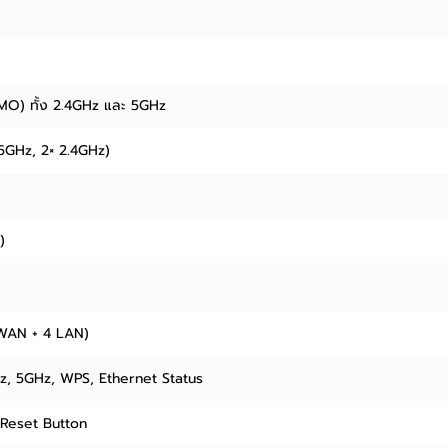
MO) ทั้ง 2.4GHz และ 5GHz
 5GHz, 2× 2.4GHz)
)
 WAN + 4 LAN)
z, 5GHz, WPS, Ethernet Status
Reset Button