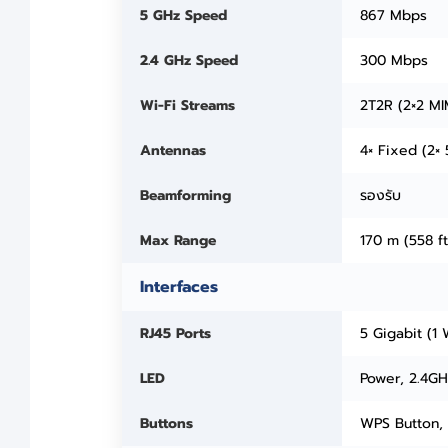
5 GHz Speed
867 Mbps
2.4 GHz Speed
300 Mbps
Wi-Fi Streams
2T2R (2×2 MI
Antennas
4× Fixed (2×
Beamforming
รองรับ
Max Range
170 m (558 ft
Interfaces
RJ45 Ports
5 Gigabit (1
LED
Power, 2.4GH
Buttons
WPS Button, 