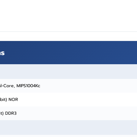
ns
l-Core, MIPS1004Kc
Mbit) NOR
it) DDR3