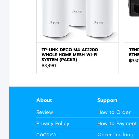
TP-LINK DECO M4 AC1200
TEND
WHOLE HOME MESH WI-FI
ETH
SYSTEM (PACK3)
฿35
฿3,490
About
Support
Review
How to Order
Privacy Policy
How to Payment
ติดต่อเรา
Order Tracking