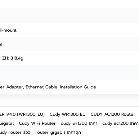
ll-mount
m
| ZH: 318.4g
r Adapter, Ethernet Cable, Installation Guide
ER V4.0 (WR1300_EU)
Cudy WR1300 EU
CUDY AC1200 Router
Gigabit
Cudy WiFi Router
cudy wr1300 ราคา
cudy ac1200 ราคา
udy router รีวิว
router gigabit ราคาถูก