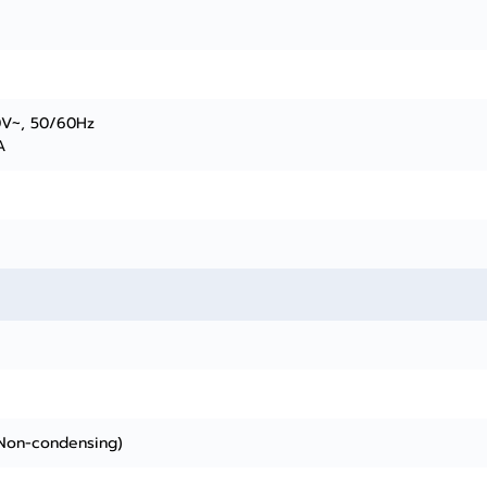
0V~, 50/60Hz
A
Non-condensing)