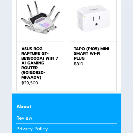
ASUS ROG
TAPO (P105) MINI
RAPTURE GT-
SMART WI-FI
BE19000AI WIFI 7
PLUG
AI GAMING
฿310
ROUTER
(90IG09S0-
MFAA0V)
฿29,500
About
Review
Privacy Policy