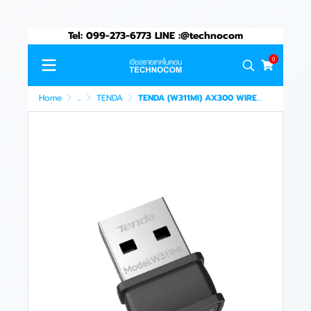
Tel: 099-273-6773 LINE :@technocom
0
Home
...
TENDA
TENDA (W311MI) AX300 WIRELESS NANO USB 2.0 ADPATER