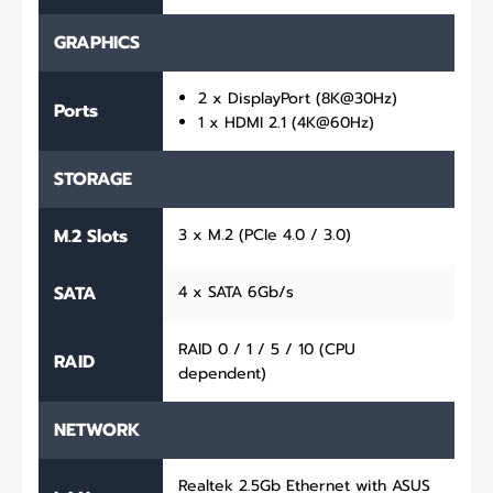
GRAPHICS
2 x DisplayPort (8K@30Hz)
Ports
1 x HDMI 2.1 (4K@60Hz)
STORAGE
M.2 Slots
3 x M.2 (PCIe 4.0 / 3.0)
SATA
4 x SATA 6Gb/s
RAID 0 / 1 / 5 / 10 (CPU
RAID
dependent)
NETWORK
Realtek 2.5Gb Ethernet with ASUS