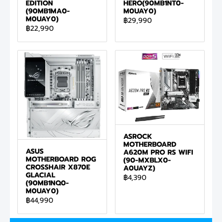
EDITION
HERO(90MB1NT0-
(90MB1MA0-
M0UAY0)
M0UAY0)
฿29,990
฿22,990
ASROCK
MOTHERBOARD
ASUS
A620M PRO RS WIFI
MOTHERBOARD ROG
(90-MXBLX0-
CROSSHAIR X870E
A0UAYZ)
GLACIAL
฿4,390
(90MB1NQ0-
M0UAY0)
฿44,990