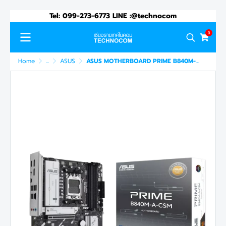
Tel: 099-273-6773 LINE :@technocom
0
Home
...
ASUS
ASUS MOTHERBOARD PRIME B840M-A CSM (90MB1J10-M0UAYC)