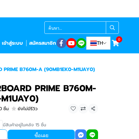
0
เข้าสู่ระบบ
สมัครสมาชิก
TH
 PRIME B760M-A (90MB1EK0-M1UAY0)
BOARD PRIME B760M-
-M1UAY0)
 ชิ้น
ยังไม่มีรีวิว
แชร์
มีสินค้าอยู่ในคลัง 15 ชิ้น
ซื้อเลย