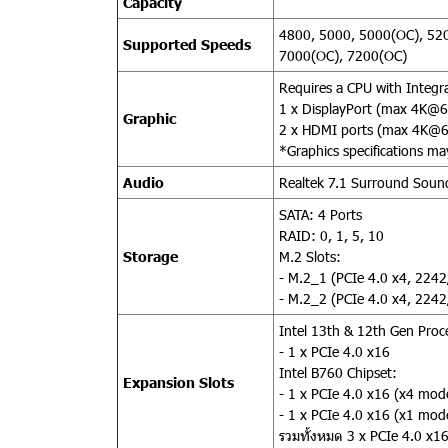
Capacity
4800, 5000, 5000(OC), 52
Supported Speeds
7000(OC), 7200(OC)
Requires a CPU with Integr
1 x DisplayPort (max 4K@
Graphic
2 x HDMI ports (max 4K@
*Graphics specifications ma
Audio
Realtek 7.1 Surround Sound
SATA: 4 Ports
RAID: 0, 1, 5, 10
Storage
M.2 Slots:
- M.2_1 (PCIe 4.0 x4, 224
- M.2_2 (PCIe 4.0 x4, 224
Intel 13th & 12th Gen Proc
- 1 x PCIe 4.0 x16
Intel B760 Chipset:
Expansion Slots
- 1 x PCIe 4.0 x16 (x4 mod
- 1 x PCIe 4.0 x16 (x1 mod
รวมทั้งหมด 3 x PCIe 4.0 x1