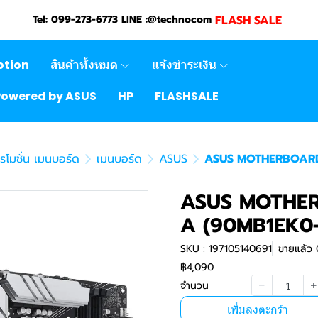
FLASH SALE
Tel: 099-273-6773 LINE :@technocom
otion
สินค้าทั้งหมด
แจ้งชำระเงิน
Powered by ASUS
HP
FLASHSALE
รโมชั่น เมนบอร์ด
เมนบอร์ด
ASUS
ASUS MOTHERBOARD
ASUS MOTHER
A (90MB1EK0
SKU : 197105140691
ขายแล้ว 0
฿4,090
จำนวน
เพิ่มลงตะกร้า