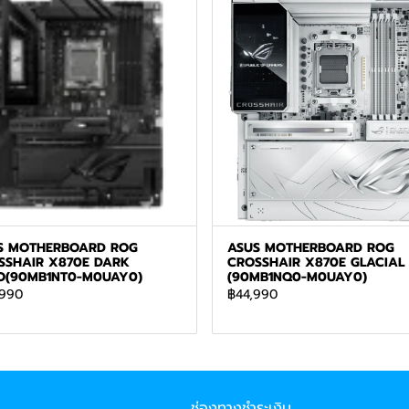
S MOTHERBOARD ROG
ASUS MOTHERBOARD ROG
SSHAIR X870E DARK
CROSSHAIR X870E GLACIAL
O(90MB1NT0-M0UAY0)
(90MB1NQ0-M0UAY0)
,990
฿44,990
ช่องทางชำระเงิน