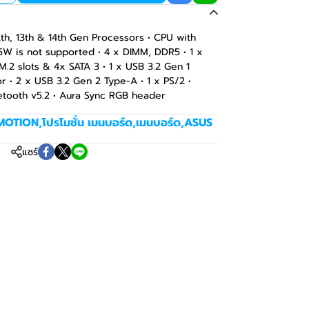
2th, 13th & 14th Gen Processors • CPU with
W is not supported • 4 x DIMM, DDR5 • 1 x
 M.2 slots & 4x SATA 3 • 1 x USB 3.2 Gen 1
 • 2 x USB 3.2 Gen 2 Type-A • 1 x PS/2 •
uetooth v5.2 • Aura Sync RGB header
MOTION
,
โปรโมชั่น เมนบอร์ด
,
เมนบอร์ด
,
ASUS
แชร์