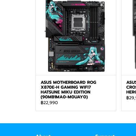
ASUS MOTHERBOARD ROG
ASU
X870E-H GAMING WIFI7
CRO
HATSUNE MIKU EDITION
HER
(90MB1MA0-M0UAY0)
฿29
฿22,990