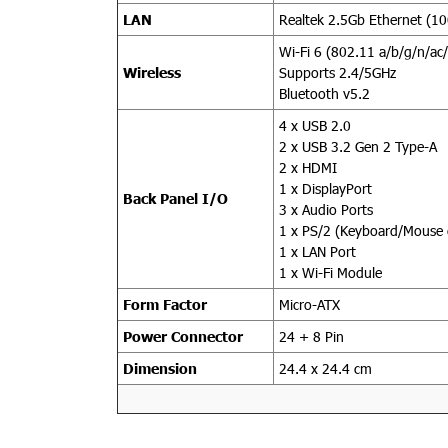
LAN
Realtek 2.5Gb Ethernet (
Wi-Fi 6 (802.11 a/b/g/n/ac
Wireless
Supports 2.4/5GHz
Bluetooth v5.2
4 x USB 2.0
2 x USB 3.2 Gen 2 Type-A
2 x HDMI
1 x DisplayPort
Back Panel I/O
3 x Audio Ports
1 x PS/2 (Keyboard/Mouse
1 x LAN Port
1 x Wi-Fi Module
Form Factor
Micro-ATX
Power Connector
24 + 8 Pin
Dimension
24.4 x 24.4 cm