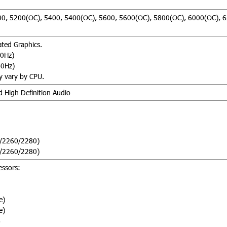
00, 5200(OC), 5400, 5400(OC), 5600, 5600(OC), 5800(OC), 6000(OC), 
ated Graphics.
60Hz)
60Hz)
y vary by CPU.
 High Definition Audio
2/2260/2280)
2/2260/2280)
essors:
e)
e)
6