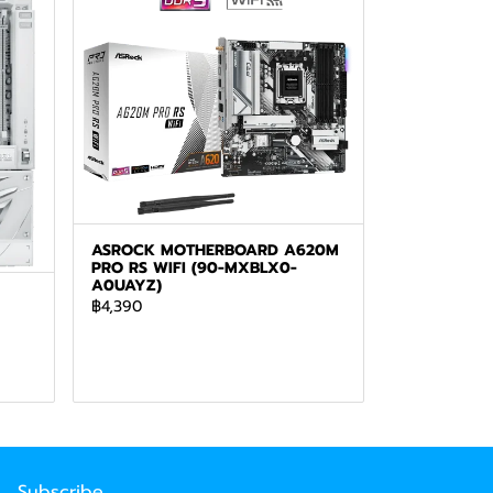
ASROCK MOTHERBOARD A620M
PRO RS WIFI (90-MXBLX0-
A0UAYZ)
฿4,390
Subscribe