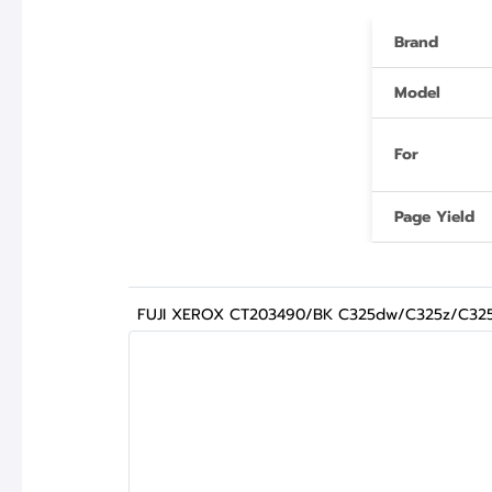
Brand
Model
For
Page Yield
FUJI XEROX CT203490/BK C325dw/C325z/C325