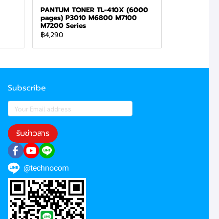
PANTUM TONER TL-410X (6000
pages) P3010 M6800 M7100
M7200 Series
฿4,290
Subscribe
รับข่าวสาร
@technocom