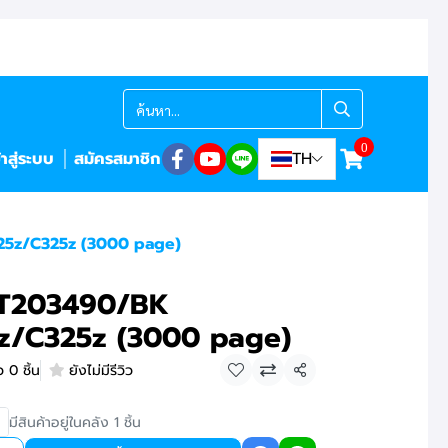
0
้าสู่ระบบ
สมัครสมาชิก
TH
5z/C325z (3000 page)
CT203490/BK
/C325z (3000 page)
 0 ชิ้น
ยังไม่มีรีวิว
แชร์
มีสินค้าอยู่ในคลัง 1 ชิ้น