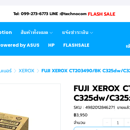
FLASH SALE
Tel: 099-273-6773 LINE :@technocom
otion
สินค้าทั้งหมด
แจ้งชำระเงิน
Powered by ASUS
HP
FLASHSALE
เข
นเนอร์
XEROX
FUJI XEROX CT203490/BK C325dw/C32
FUJI XEROX 
C325dw/C325z
SKU : 4982012846271
ขายแล้ว
฿3,950
จำนวน