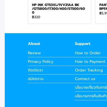
HP INK GT53XL/1VV21AA BK
PAN
/GT5800/IT300/400/ST500/60
BP5
0
฿5,9
฿320
About
Support
Review
How to Order
Privacy Policy
How to Payment
ติดต่อเรา
Order Tracking
สมัครงาน
Contact us
นโยบายเกี่ยวกับการใ
นโยบายการคืนสินค้า