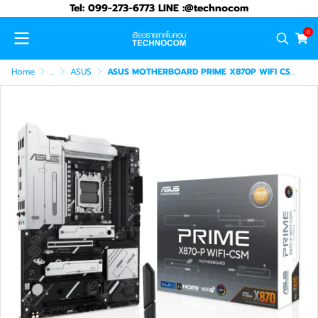
Tel: 099-273-6773 LINE :@technocom
0
Home
...
ASUS
ASUS MOTHERBOARD PRIME X870P WIFI CSM (90MB1IS0)