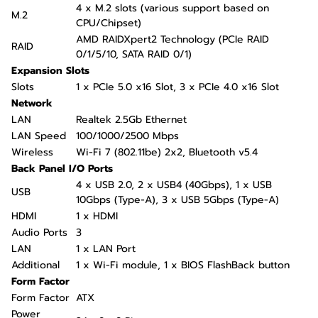
4 x M.2 slots (various support based on
M.2
CPU/Chipset)
AMD RAIDXpert2 Technology (PCIe RAID
RAID
0/1/5/10, SATA RAID 0/1)
Expansion Slots
Slots
1 x PCIe 5.0 x16 Slot, 3 x PCIe 4.0 x16 Slot
Network
LAN
Realtek 2.5Gb Ethernet
LAN Speed
100/1000/2500 Mbps
Wireless
Wi-Fi 7 (802.11be) 2x2, Bluetooth v5.4
Back Panel I/O Ports
4 x USB 2.0, 2 x USB4 (40Gbps), 1 x USB
USB
10Gbps (Type-A), 3 x USB 5Gbps (Type-A)
HDMI
1 x HDMI
Audio Ports
3
LAN
1 x LAN Port
Additional
1 x Wi-Fi module, 1 x BIOS FlashBack button
Form Factor
Form Factor
ATX
Power