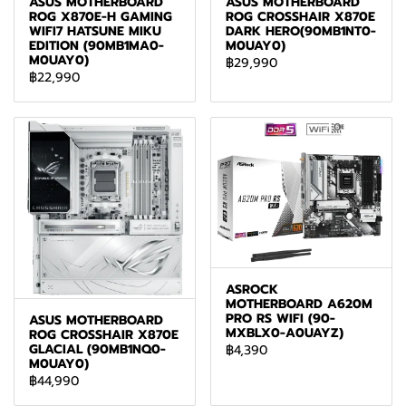
ASUS MOTHERBOARD
ASUS MOTHERBOARD
ROG X870E-H GAMING
ROG CROSSHAIR X870E
WIFI7 HATSUNE MIKU
DARK HERO(90MB1NT0-
EDITION (90MB1MA0-
M0UAY0)
M0UAY0)
฿29,990
฿22,990
ASROCK
MOTHERBOARD A620M
PRO RS WIFI (90-
ASUS MOTHERBOARD
MXBLX0-A0UAYZ)
ROG CROSSHAIR X870E
GLACIAL (90MB1NQ0-
฿4,390
M0UAY0)
฿44,990