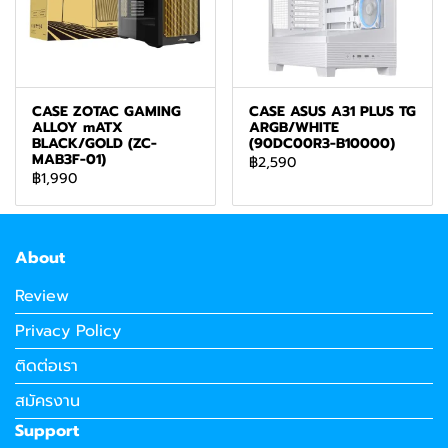
CASE ZOTAC GAMING
CASE ASUS A31 PLUS TG
ALLOY mATX
ARGB/WHITE
BLACK/GOLD (ZC-
(90DC00R3-B10000)
MAB3F-01)
฿2,590
฿1,990
About
Review
Privacy Policy
ติดต่อเรา
สมัครงาน
Support