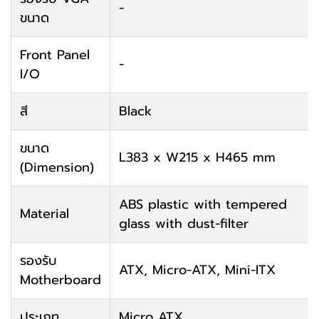
-
ขนาด
Front Panel
-
I/O
สี
Black
ขนาด
L383 x W215 x H465 mm
(Dimension)
ABS plastic with tempered
Material
glass with dust-filter
รองรับ
ATX, Micro-ATX, Mini-ITX
Motherboard
ประเภท
Micro ATX