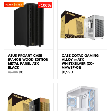
-100%
FLASH
SALE
ASUS PROART CASE
CASE ZOTAC GAMING
(PA401) WOOD EDITION
ALLOY mATX
METAL PANEL ATX
WHITE/SILVER (ZC-
BLACK
MAW3F-01)
฿0
฿1,990
฿3,990