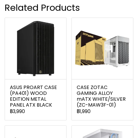
Related Products
ASUS PROART CASE
CASE ZOTAC
(PA401) WOOD
GAMING ALLOY
EDITION METAL
mATX WHITE/SILVER
PANEL ATX BLACK
(ZC-MAW3F-01)
฿3,990
฿1,990