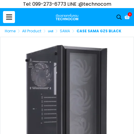
Tel: 099-273-6773 LINE :@technocom
0
Home
All Product
เคส
SAMA
CASE SAMA GZS BLACK