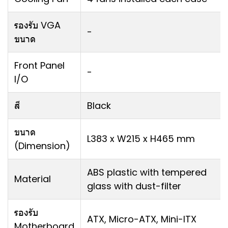
รองรับ VGA
-
ขนาด
Front Panel
-
I/O
สี
Black
ขนาด
L383 x W215 x H465 mm
(Dimension)
ABS plastic with tempered
Material
glass with dust-filter
รองรับ
ATX, Micro-ATX, Mini-ITX
Motherboard