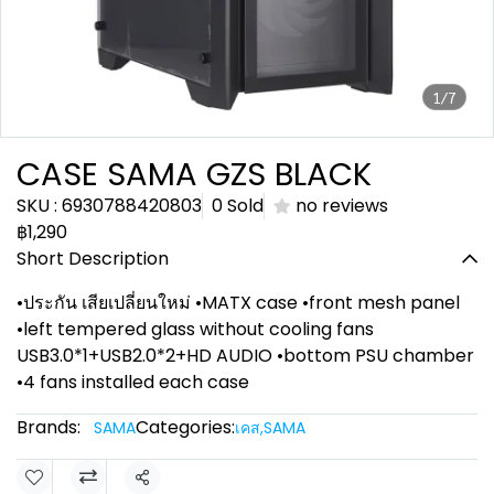
1/7
CASE SAMA GZS BLACK
SKU : 6930788420803
0 Sold
no reviews
฿1,290
Short Description
•ประกัน เสียเปลี่ยนใหม่ •MATX case •front mesh panel
•left tempered glass without cooling fans
USB3.0*1+USB2.0*2+HD AUDIO •bottom PSU chamber
•4 fans installed each case
Brands:
Categories:
SAMA
เคส
,
SAMA
Share