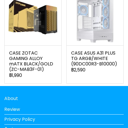
CASE ZOTAC
CASE ASUS A31 PLUS
GAMING ALLOY
TG ARGB/WHITE
mATX BLACK/GOLD
(90DC00R3-B10000)
(ZC-MAB3F-01)
฿2,590
฿1,990
About
Review
Privacy Policy