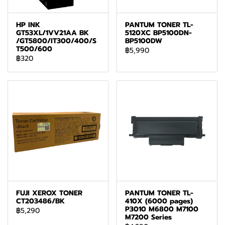
HP INK
PANTUM TONER TL-
GT53XL/1VV21AA BK
5120XC BP5100DN-
/GT5800/IT300/400/S
BP5100DW
T500/600
฿5,990
฿320
FUJI XEROX TONER
PANTUM TONER TL-
CT203486/BK
410X (6000 pages)
P3010 M6800 M7100
฿5,290
M7200 Series