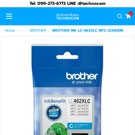
Tel: 099-273-6773 LINE :@technocom
0
Home
...
BROTHER
BROTHER INK LC-462XLC MFC-J2340DW/J2740DW/J3540DW/J3940DW