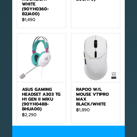
WHITE
(90YH0360-
B2JA00)
฿1,490
ASUS GAMING
RAPOO W/L
HEADSET A303 TG
MOUSE VT1PRO
H1 GEN II MIKU
MAX
(90YH048B-
BLACK/WHITE
BHUA00)
฿1,890
฿2,290