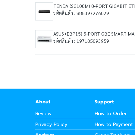
TENDA (SG108M) 8-PORT GIGABIT E
รหัสสินค้า : 885397276029
ASUS (EBP15) 5-PORT GBE SMART M
รหัสสินค้า : 197105093959
About
Support
Review
How to Order
Privacy Policy
How to Payment