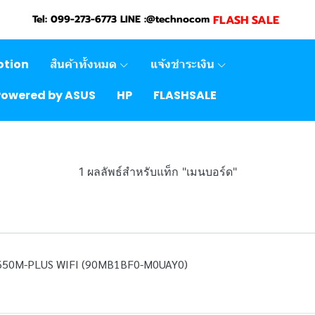
FLASH SALE
Tel: 099-273-6773 LINE :@technocom
otion
สินค้าทั้งหมด
แจ้งชำระเงิน
Powered by ASUS
HP
FLASHSALE
1 ผลลัพธ์สำหรับแท็ก "เมนบอร์ด"
50M-PLUS WIFI (90MB1BF0-M0UAY0)