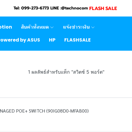
FLASH SALE
Tel: 099-273-6773 LINE :@technocom
otion
สินค้าทั้งหมด
แจ้งชำระเงิน
Powered by ASUS
HP
FLASHSALE
1 ผลลัพธ์สำหรับแท็ก "สวิตช์ 5 พอร์ต"
ANAGED POE+ SWITCH (90IG08D0-MFAB00)