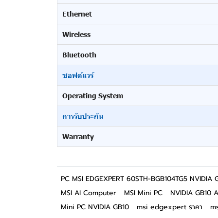
Ethernet
Wireless
Bluetooth
ซอฟต์แวร์
Operating System
การรับประกัน
Warranty
PC MSI EDGEXPERT 60STH-BGB104TG5 NVIDIA G
MSI AI Computer
MSI Mini PC
NVIDIA GB10 A
Mini PC NVIDIA GB10
msi edgexpert ราคา
ms