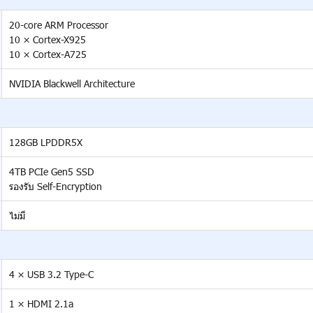
20-core ARM Processor
10 × Cortex-X925
10 × Cortex-A725
NVIDIA Blackwell Architecture
128GB LPDDR5X
4TB PCIe Gen5 SSD
รองรับ Self-Encryption
ไม่มี
4 × USB 3.2 Type-C
1 × HDMI 2.1a