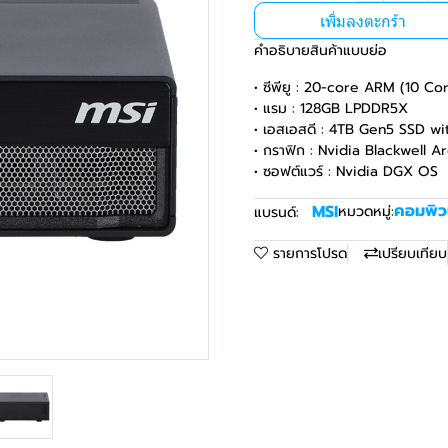
เพิ่มลงตะกร้า
คำอธิบายสินค้าแบบย่อ
• ซีพียู : 20-core ARM (10 C
• แรม : 128GB LPDDR5X
• เอสเอสดี : 4TB Gen5 SSD wi
• กราฟิก : Nvidia Blackwell A
• ซอฟต์แวร์ : Nvidia DGX OS
คอมพิว
MSI
หมวดหมู่:
แบรนด์:
รายการโปรด
เปรียบเทียบ