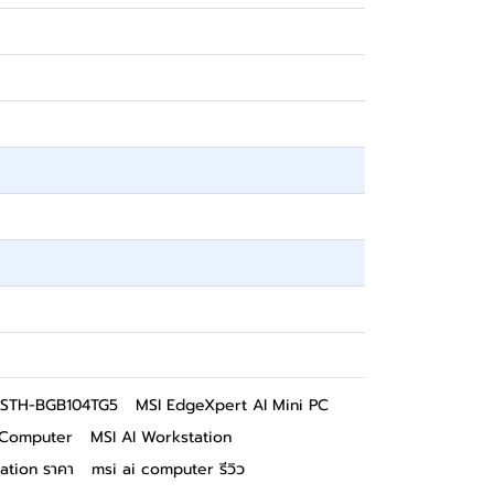
0STH-BGB104TG5
MSI EdgeXpert AI Mini PC
 Computer
MSI AI Workstation
ation ราคา
msi ai computer รีวิว