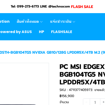
FLASH SALE
Tel: 099-273-6773 LINE :@technocom
otion
สินค้าทั้งหมด
แจ้งชำระเงิน
Powered by ASUS
HP
FLASHSALE
0STH-BGB104TG5 NVIDIA GB10/128G LPDDR5X/4TB M.2 (9
PC MSI EDGEX
BGB104TG5 NV
LPDDR5X/4TB 
SKU : 4711377405973
ขายแล้ว
฿156,900
จำนวน