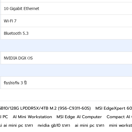
10 Gigabit Ethernet
Wi-Fi 7
Bluetooth 5.3
NVIDIA DGX OS
รับประกัน 3 ปี
B10/128G LPDDR5X/4TB M.2 (9S6-C9311-60S)
MSI EdgeXpert 6
I PC
AI Mini Workstation
MSI Edge AI Computer
Compact AI
i ai mini pc ราคา
nvidia gb10 ราคา
ai mini pc ราคา
mini workst