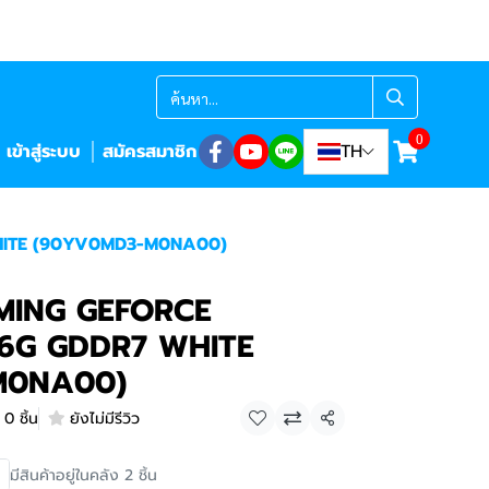
0
เข้าสู่ระบบ
สมัครสมาชิก
TH
HITE (90YV0MD3-M0NA00)
MING GEFORCE
16G GDDR7 WHITE
M0NA00)
0 ชิ้น
ยังไม่มีรีวิว
แชร์
มีสินค้าอยู่ในคลัง 2 ชิ้น