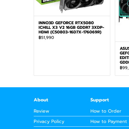
INNO3D GEFORCE RTX5080
ICHILL X3 V2 16GB GDDR7 3XDP-
HDMI (C50803-16D7X-176069R)
฿51,990
ASU
GEF
EDIT
GDD
฿99
About
Support
Review
How to Order
Privacy Policy
How to Payment