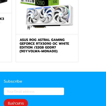
X3
-
ASUS ROG ASTRAL GAMING
GEFORCE RTX5090 OC WHITE
EDITION /32GB GDDR7
(90YV0LWA-M0NA00)
Subscribe
รับข่าวสาร