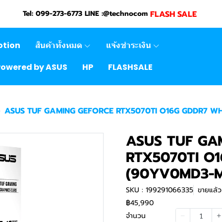
FLASH SALE
Tel: 099-273-6773 LINE :@technocom
otion
สินค้าทั้งหมด
แจ้งชำระเงิน
Powered by ASUS
HP
FLASHSALE
ASUS TUF GAMING GEFORCE RTX5070TI O16G GDDR7 W
ASUS TUF GA
RTX5070TI O
(90YV0MD3-
SKU : 199291066335
ขายแล้ว 
฿45,990
จำนวน