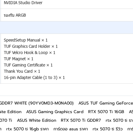
NVIDIA Studio Driver
รองรับ ARGB
SpeedSetup Manual × 1
TUF Graphics Card Holder × 1
TUF Velcro Hook & Loop × 1
TUF Magnet × 1
TUF Gaming Certificate × 1
Thank You Card × 1
16-pin Adapter Cable (1 to 3) × 1
 GDDR7 WHITE (90YV0MD3-M0NA00)
ASUS TUF Gaming GeForce
te Edition
ASUS Gaming Graphics Card
RTX 5070 Ti 16GB
A
070 Ti
ASUS White Edition
RTX 5070 Ti GDDR7
rtx 5070 ti ร
า
rtx 5070 ti 16gb ราคา
การ์ดจอ asus ราคา
rtx 5070 ti รีวิว
กา