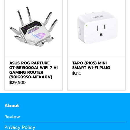
ASUS ROG RAPTURE
TAPO (P105) MINI
GT-BE19000AI WIFI 7 AI
SMART WI-FI PLUG
GAMING ROUTER
฿310
(90IG09S0-MFAA0V)
฿29,500
About
Review
Privacy Policy