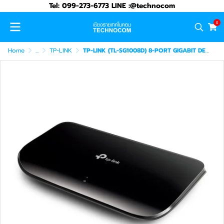
Tel: 099-273-6773 LINE :@technocom
0
Home
...
TP-LINK
TP-LINK (TL-SG1008D) 8-PORT GIGABIT DESKTOP SWITCH