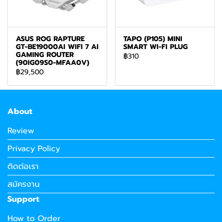
ASUS ROG RAPTURE
TAPO (P105) MINI
GT-BE19000AI WIFI 7 AI
SMART WI-FI PLUG
GAMING ROUTER
฿310
(90IG09S0-MFAA0V)
฿29,500
About
Review
Privacy Policy
ติดต่อเรา
สมัครงาน
Support
How to Order