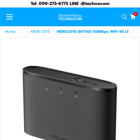
Tel: 099-273-6773 LINE :@technocom
0
Home
...
MERCUSYS
MERCUSYS (MT110) 150Mbps WIFI 4G LTE MOBILE ROUTER