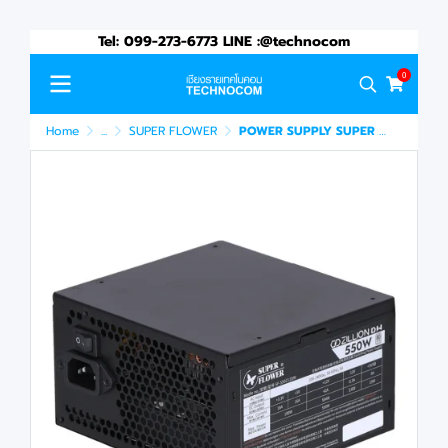
Tel: 099-273-6773 LINE :@technocom
0
Home
...
SUPER FLOWER
POWER SUPPLY SUPER FLOWER ZILLION 550W 80 PLUS WHITE (SF-550Z12DW)