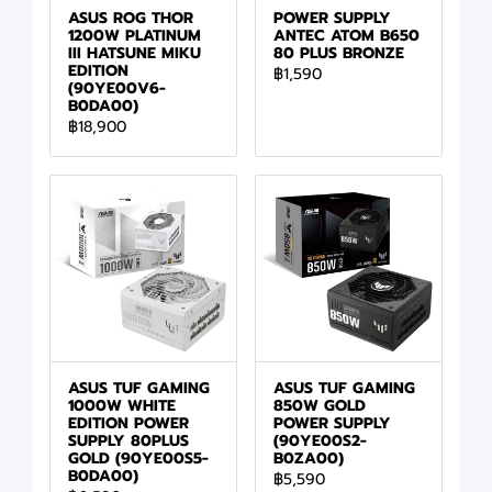
ASUS ROG THOR
POWER SUPPLY
1200W PLATINUM
ANTEC ATOM B650
III HATSUNE MIKU
80 PLUS BRONZE
EDITION
฿1,590
(90YE00V6-
B0DA00)
฿18,900
ASUS TUF GAMING
ASUS TUF GAMING
1000W WHITE
850W GOLD
EDITION POWER
POWER SUPPLY
SUPPLY 80PLUS
(90YE00S2-
GOLD (90YE00S5-
B0ZA00)
B0DA00)
฿5,590