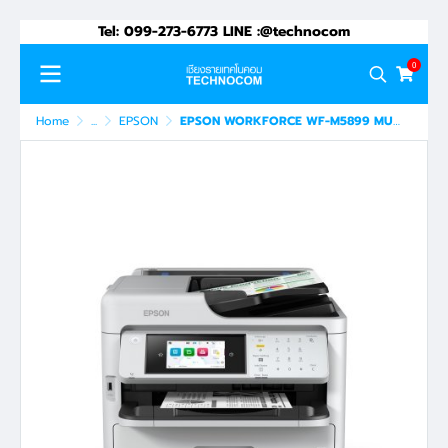
Tel: 099-273-6773 LINE :@technocom
0
Home
...
EPSON
EPSON WORKFORCE WF-M5899 MULTIFUNCTION PRINTER 1Y (C11CK76506)