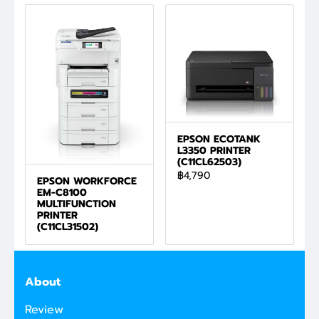
EPSON ECOTANK
L3350 PRINTER
(C11CL62503)
฿4,790
EPSON WORKFORCE
EM-C8100
MULTIFUNCTION
PRINTER
(C11CL31502)
About
Review