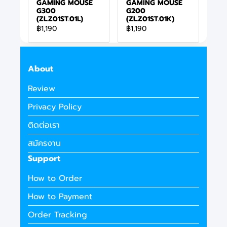
GAMING MOUSE
GAMING MOUSE
G300
G200
(ZL.Z01ST.01L)
(ZL.Z01ST.01K)
฿1,190
฿1,190
About
Review
Privacy Policy
ติดต่อเรา
สมัครงาน
Support
How to Order
How to Payment
Order Tracking