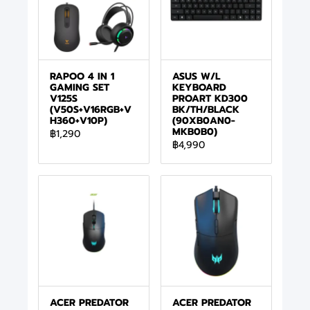
RAPOO 4 IN 1
ASUS W/L
GAMING SET
KEYBOARD
V125S
PROART KD300
(V50S+V16RGB+V
BK/TH/BLACK
H360+V10P)
(90XB0AN0-
MKB0B0)
฿1,290
฿4,990
ACER PREDATOR
ACER PREDATOR