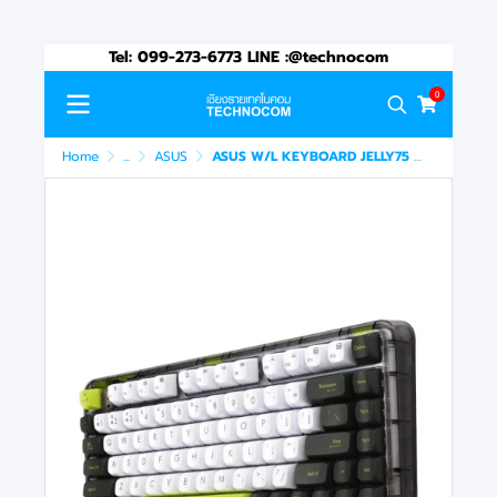
Tel: 099-273-6773 LINE :@technocom
0
Home
...
ASUS
ASUS W/L KEYBOARD JELLY75 KD201 GN-TH/VOLT GREEN (90XB0A10-BKB0U0)