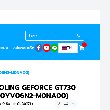
0
ู่ระบบ
สมัครสมาชิก
TH
V06N2-M0NA00)
OLING GEFORCE GT730
90YV06N2-M0NA00)
 0 ชิ้น
ยังไม่มีรีวิว
แชร์