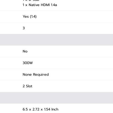
1 x Native HDMI 1.4a
Yes (1.4)
3
No
300W
None Required
2 Slot
6.5 x 2.72 x 1.54 Inch