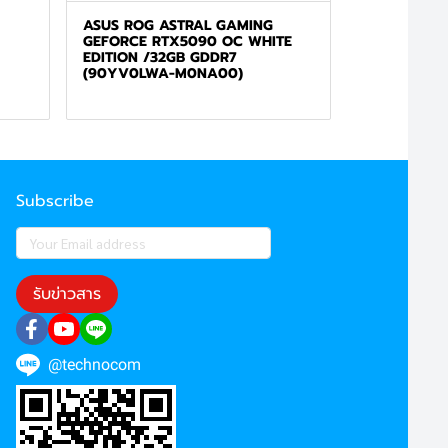
ASUS ROG ASTRAL GAMING
GEFORCE RTX5090 OC WHITE
EDITION /32GB GDDR7
(90YV0LWA-M0NA00)
Subscribe
รับข่าวสาร
@technocom