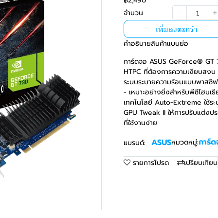
฿2,490
จำนวน
เพิ่มลงตะกร้า
คำอธิบายสินค้าแบบย่อ
การ์ดจอ ASUS GeForce® GT 7
HTPC ที่ต้องการความเงียบสงบ 
ระบบระบายความร้อนแบบพาสซีฟที
- เหมาะอย่างยิ่งสำหรับพีซีโฮมเธ
เทคโนโลยี Auto-Extreme ใช้ระบบอ
GPU Tweak II ให้การปรับแต่งป
ที่ใช้งานง่าย
การ์ด
ASUS
หมวดหมู่:
แบรนด์:
รายการโปรด
เปรียบเทียบ