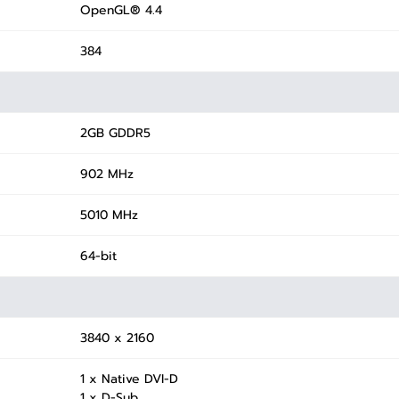
OpenGL® 4.4
384
2GB GDDR5
902 MHz
5010 MHz
64-bit
3840 x 2160
1 x Native DVI-D
1 x D-Sub