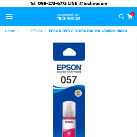
Tel: 099-273-6773 LINE :@technocom
0
Home
...
EPSON
EPSON 057/C13T09D300 MA L8050/L18050