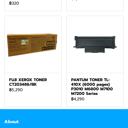
฿320
FUJI XEROX TONER
PANTUM TONER TL-
CT203486/BK
410X (6000 pages)
P3010 M6800 M7100
฿5,290
M7200 Series
฿4,290
About