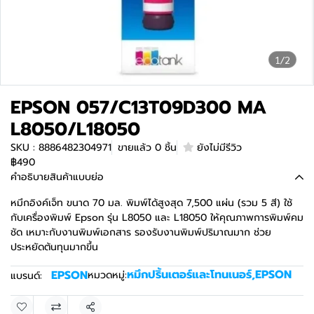
1/2
EPSON 057/C13T09D300 MA
L8050/L18050
SKU : 8886482304971
ขายแล้ว 0 ชิ้น
ยังไม่มีรีวิว
฿490
คำอธิบายสินค้าแบบย่อ
หมึกอิงค์เจ็ท ขนาด 70 มล. พิมพ์ได้สูงสุด 7,500 แผ่น (รวม 5 สี) ใช้
กับเครื่องพิมพ์ Epson รุ่น L8050 และ L18050 ให้คุณภาพการพิมพ์คม
ชัด เหมาะกับงานพิมพ์เอกสาร รองรับงานพิมพ์ปริมาณมาก ช่วย
ประหยัดต้นทุนมากขึ้น
หมึกปริ้นเตอร์และโทนเนอร์
,
EPSON
EPSON
หมวดหมู่:
แบรนด์:
แชร์