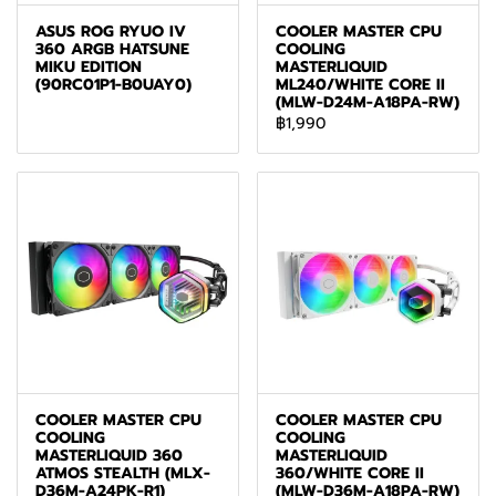
ASUS ROG RYUO IV
COOLER MASTER CPU
360 ARGB HATSUNE
COOLING
MIKU EDITION
MASTERLIQUID
(90RC01P1-B0UAY0)
ML240/WHITE CORE II
(MLW-D24M-A18PA-RW)
฿1,990
COOLER MASTER CPU
COOLER MASTER CPU
COOLING
COOLING
MASTERLIQUID 360
MASTERLIQUID
ATMOS STEALTH (MLX-
360/WHITE CORE II
D36M-A24PK-R1)
(MLW-D36M-A18PA-RW)