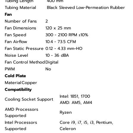
Tubing Length
400 mm
Tubing Material
Black Sleeved Low-Permeation Rubber
Fan
Number of Fans
2
Fan Dimensions
120 x 25 mm
Fan Speed
300 - 2100 RPM ±10%
Fan Airflow
10.4 - 73.5 CFM
Fan Static Pressure
0.12 - 4.33 mm-HO
Noise Level
10 - 36 dBA
Fan Control Method
Digital
PWM
No
Cold Plate
Material
Copper
Compatibility
Intel: 1851, 1700
Cooling Socket Support
AMD: AM5, AM4
AMD Processors
Ryzen
Supported
Intel Processors
Core i9, i7, i5, i3, Pentium,
Supported
Celeron