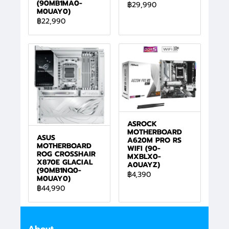
(90MB1MA0-
฿29,990
M0UAY0)
฿22,990
ASROCK
MOTHERBOARD
ASUS
A620M PRO RS
MOTHERBOARD
WIFI (90-
ROG CROSSHAIR
MXBLX0-
X870E GLACIAL
A0UAYZ)
(90MB1NQ0-
฿4,390
M0UAY0)
฿44,990