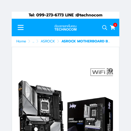
Tel: 099-273-6773 LINE :@technocom
0
Home
...
ASROCK
ASROCK MOTHERBOARD B850 LIVEMIXER WIFI (90-MXBQU0-A0UAYZ)