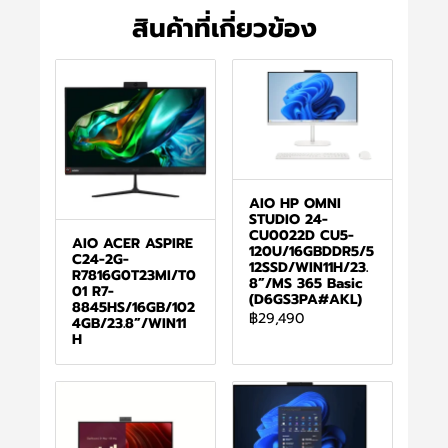
สินค้าที่เกี่ยวข้อง
AIO HP OMNI
STUDIO 24-
CU0022D CU5-
AIO ACER ASPIRE
120U/16GBDDR5/5
C24-2G-
12SSD/WIN11H/23.
R7816G0T23MI/T0
8”/MS 365 Basic
01 R7-
(D6GS3PA#AKL)
8845HS/16GB/102
฿29,490
4GB/23.8”/WIN11
H