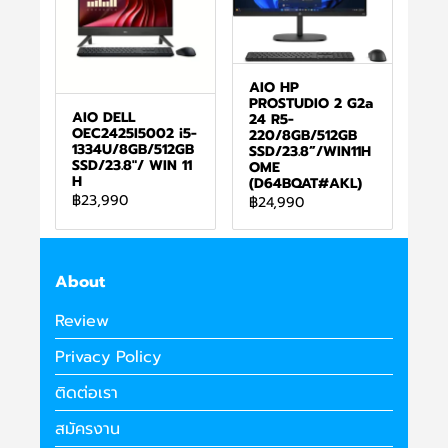
AIO HP
PROSTUDIO 2 G2a
AIO DELL
24 R5-
OEC2425I5002 i5-
220/8GB/512GB
1334U/8GB/512GB
SSD/23.8”/WIN11H
SSD/23.8"/ WIN 11
OME
H
(D64BQAT#AKL)
฿23,990
฿24,990
About
Review
Privacy Policy
ติดต่อเรา
สมัครงาน