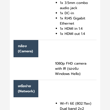
1x 3.5mm combo
audio jack
1x DC-in
1x RJ45 Gigabit
Ethernet
1x HDMI in 1.4
1x HDMI out 1.4
กล้อง
(Camera)
1080p FHD camera
with IR (รองรับ
Windows Hello)
เครือข่าย
(Network)
Wi-Fi 6E (802.11ax)
Dual band 2x2