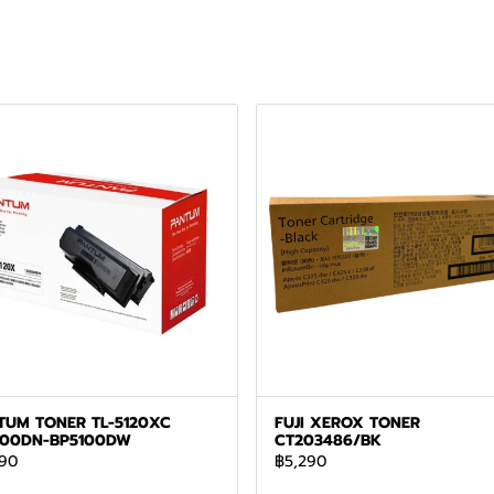
TUM TONER TL-5120XC
FUJI XEROX TONER
100DN-BP5100DW
CT203486/BK
90
฿5,290