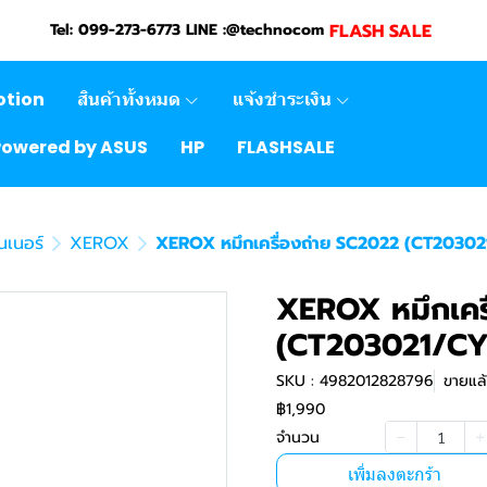
FLASH SALE
Tel: 099-273-6773 LINE :@technocom
otion
สินค้าทั้งหมด
แจ้งชำระเงิน
Powered by ASUS
HP
FLASHSALE
นเนอร์
XEROX
XEROX หมึกเครื่องถ่าย SC2022 (CT2030
XEROX หมึกเคร
(CT203021/CY
SKU : 4982012828796
ขายแล้
฿1,990
จำนวน
เพิ่มลงตะกร้า