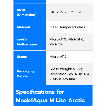
ขนาด
340 x 276 x 315 mm
(Dimension)
Material
Steel, Tempered glass
รองรับ
Micro-ATX, Mini-DTX,
Motherboard
Mini-ITX
ประเภท
Micro ATX
Gross Weight: 5.3 kg
Packaging
Dimension (W/H/D): 370
Details
x 415 x 325 mm
Specifications for
ModelAqua M Lite Arctic