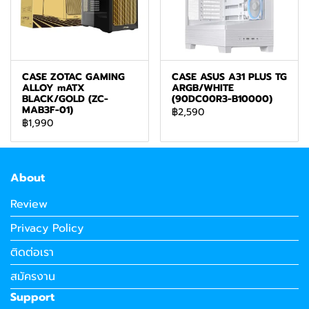
CASE ZOTAC GAMING
CASE ASUS A31 PLUS TG
ALLOY mATX
ARGB/WHITE
BLACK/GOLD (ZC-
(90DC00R3-B10000)
MAB3F-01)
฿2,590
฿1,990
About
Review
Privacy Policy
ติดต่อเรา
สมัครงาน
Support