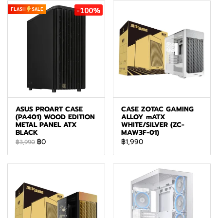
-100%
FLASH
SALE
ASUS PROART CASE
CASE ZOTAC GAMING
(PA401) WOOD EDITION
ALLOY mATX
METAL PANEL ATX
WHITE/SILVER (ZC-
BLACK
MAW3F-01)
฿0
฿1,990
฿3,990