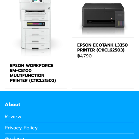
EPSON ECOTANK L3350
PRINTER (C11CL62503)
฿4,790
EPSON WORKFORCE
EM-C8100
MULTIFUNCTION
PRINTER (C11CL31502)
About
Review
Privacy Policy
ติดต่อเรา