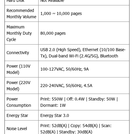
Hard Disk
Not Available
Recommended
1,000 ~ 10,000 pages
Monthly Volume
Maximum
Monthly Duty
80,000 pages
Cycle
USB 2.0 (High Speed), Ethernet (10/100 Base-
Connectivity
Tx), Dual-band Wi-Fi (2.4G/5G), Bluetooth
Power (110V
100-127VAC, 50/60Hz, 9A
Model)
Power (220V
220-240VAC, 50/60Hz, 4.5A
Model)
Power
Print: 550W | Off: 0.4W | Standby: 50W |
Consumption
Dormant: 1W
Energy Star
Energy Star 3.0
Print: 52dB(A) | Copy: 54dB(A) | Scan:
Noise Level
52dB(A) | Standby: 30dB(A)