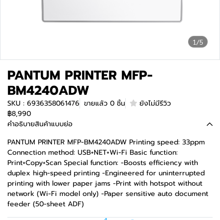
1/5
PANTUM PRINTER MFP-
BM4240ADW
SKU : 6936358061476
ขายแล้ว 0 ชิ้น
ยังไม่มีรีวิว
฿8,990
คำอธิบายสินค้าแบบย่อ
PANTUM PRINTER MFP-BM4240ADW Printing speed: 33ppm
Connection method: USB+NET+Wi-Fi Basic function:
Print+Copy+Scan Special function: -Boosts efficiency with
duplex high-speed printing -Engineered for uninterrupted
printing with lower paper jams -Print with hotspot without
network (Wi-Fi model only) -Paper sensitive auto document
feeder (50-sheet ADF)