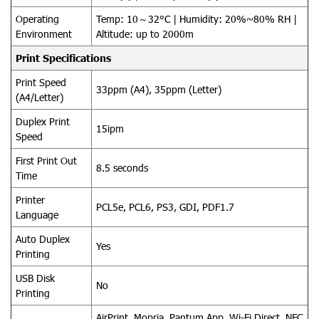
Operating
Temp: 10～32°C | Humidity: 20%~80% RH |
Environment
Altitude: up to 2000m
Print Specifications
Print Speed
33ppm (A4), 35ppm (Letter)
(A4/Letter)
Duplex Print
15ipm
Speed
First Print Out
8.5 seconds
Time
Printer
PCL5e, PCL6, PS3, GDI, PDF1.7
Language
Auto Duplex
Yes
Printing
USB Disk
No
Printing
AirPrint, Mopria, Pantum App, Wi-Fi Direct, NFC