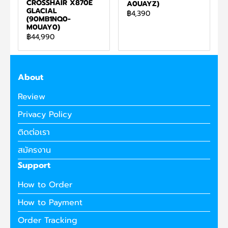
CROSSHAIR X870E
A0UAYZ)
GLACIAL
฿4,390
(90MB1NQ0-
M0UAY0)
฿44,990
About
Review
Privacy Policy
ติดต่อเรา
สมัครงาน
Support
How to Order
How to Payment
Order Tracking