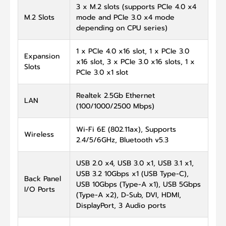
3 x M.2 slots (supports PCIe 4.0 x4
M.2 Slots
mode and PCIe 3.0 x4 mode
depending on CPU series)
1 x PCIe 4.0 x16 slot, 1 x PCIe 3.0
Expansion
x16 slot, 3 x PCIe 3.0 x16 slots, 1 x
Slots
PCIe 3.0 x1 slot
Realtek 2.5Gb Ethernet
LAN
(100/1000/2500 Mbps)
Wi-Fi 6E (802.11ax), Supports
Wireless
2.4/5/6GHz, Bluetooth v5.3
USB 2.0 x4, USB 3.0 x1, USB 3.1 x1,
USB 3.2 10Gbps x1 (USB Type-C),
Back Panel
USB 10Gbps (Type-A x1), USB 5Gbps
I/O Ports
(Type-A x2), D-Sub, DVI, HDMI,
DisplayPort, 3 Audio ports