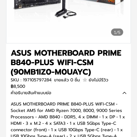
1/5
ASUS MOTHERBOARD PRIME
B840-PLUS WIFI-CSM
(90MB1IZ0-M0UAYC)
SKU : 197105797284
ขายแล้ว 0 ชิ้น
ยังไม่มีรีวิว
฿8,500
คำอธิบายสินค้าแบบย่อ
ASUS MOTHERBOARD PRIME B840-PLUS WIFI-CSM •
Socket AM5 for AMD Ryzen 7000, 8000, 9000 Series
Processors • AMD B840 • DDR5, 4 x DIMM • 1 x DP • 1 x
HDMI • 3 x M.2 • 4 x SATA3 • 1 x USB 5Gbps Type-C
connector (front) • 1 x USB 10Gbps Type-C (rear) • 1 x
USB 10Gbps Type-A (rear) • 2 x USB 5Gbps Type-A