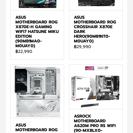
ASUS
ASUS
MOTHERBOARD ROG
MOTHERBOARD ROG
X870E-H GAMING
CROSSHAIR X870E
WIFI7 HATSUNE MIKU
DARK
EDITION
HERO(90MB1NT0-
(90MB1MA0-
M0UAY0)
M0UAY0)
฿29,990
฿22,990
ASROCK
MOTHERBOARD
ASUS
A620M PRO RS WIFI
MOTHERBOARD ROG
(90-MXBLX0-