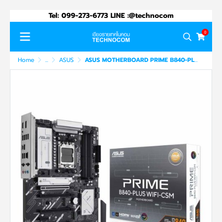
Tel: 099-273-6773 LINE :@technocom
0
Home
...
ASUS
ASUS MOTHERBOARD PRIME B840-PLUS WIFI-CSM (90MB1IZ0-M0UAYC)