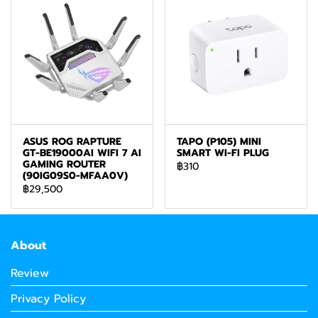
ASUS ROG RAPTURE
TAPO (P105) MINI
GT-BE19000AI WIFI 7 AI
SMART WI-FI PLUG
GAMING ROUTER
฿310
(90IG09S0-MFAA0V)
฿29,500
About
Review
Privacy Policy