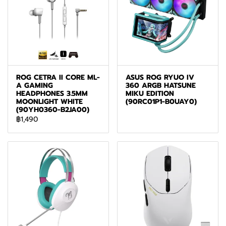
ROG CETRA II CORE ML-
ASUS ROG RYUO IV
A GAMING
360 ARGB HATSUNE
HEADPHONES 3.5MM
MIKU EDITION
MOONLIGHT WHITE
(90RC01P1-B0UAY0)
(90YH0360-B2JA00)
฿1,490