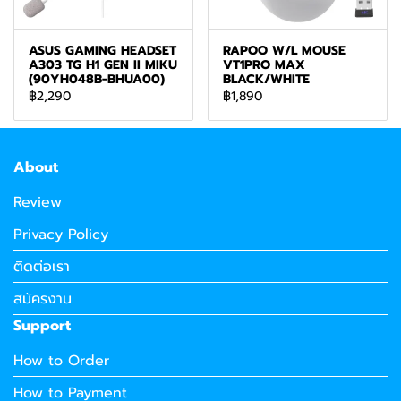
ASUS GAMING HEADSET
RAPOO W/L MOUSE
A303 TG H1 GEN II MIKU
VT1PRO MAX
(90YH048B-BHUA00)
BLACK/WHITE
฿2,290
฿1,890
About
Review
Privacy Policy
ติดต่อเรา
สมัครงาน
Support
How to Order
How to Payment