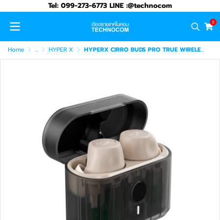
Tel: 099-273-6773 LINE :@technocom
0
Home
...
HYPER X
HYPERX CIRRO BUDS PRO TRUE WIRELESS EARBUDS - TAN (727A7AA)