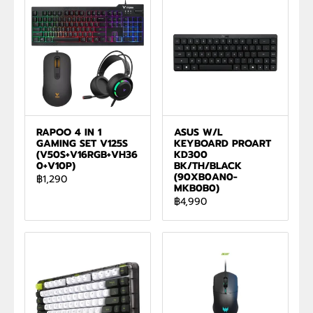
RAPOO 4 IN 1
ASUS W/L
GAMING SET V125S
KEYBOARD PROART
(V50S+V16RGB+VH36
KD300
0+V10P)
BK/TH/BLACK
(90XB0AN0-
฿1,290
MKB0B0)
฿4,990