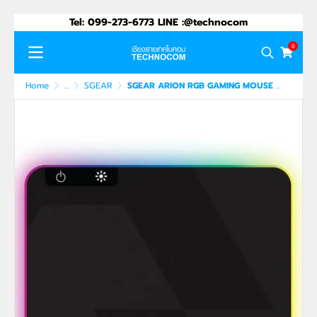
Tel: 099-273-6773 LINE :@technocom
0
Home
...
SGEAR
SGEAR ARION RGB GAMING MOUSE PAD (GAAI-ARION)