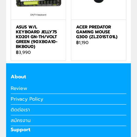
ASUS W/L
ACER PREDATOR
KEYBOARD JELLY75
GAMING MOUSE
KD201 GN-TH/VOLT
G300 (ZL.Z01ST.01L)
GREEN (90XB0A10-
฿1,190
BKB0U0)
฿3,990
About
Review
Privacy Policy
ติดต่อเรา
สมัครงาน
Support